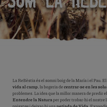
SOM LA REBÈ
La ReBèstia és el somni boig de la María i el Pau. E
vida al camp
, la bogeria de
centrar-se en les sol
problemes. La idea que la millor manera de predir el
Entendre la Natura
per poder trobar-hi el nostre l
paisatge i deixar-hi una
petjada de Vida
. Expandir 