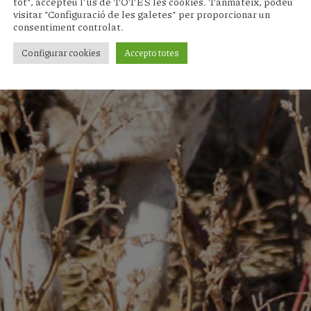
tot", accepteu l'ús de TOTES les cookies. Tanmateix, podeu
visitar "Configuració de les galetes" per proporcionar un
consentiment controlat.
Configurar cookies
Accepto totes