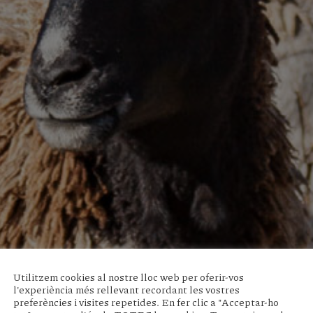
Utilitzem cookies al nostre lloc web per oferir-vos
l'experiència més rellevant recordant les vostres
preferències i visites repetides. En fer clic a "Acceptar-ho