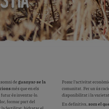
STIA
l somni de
guanyar-se la
Posar l’activitat econòmica
ucions
més que en els
comunitat. Fer un ús rac
 futur és inventar-lo.
disponibilitat i la varieta
loc, formar part del
En definitiva,
som el qu
la fertilitat, hidratar el